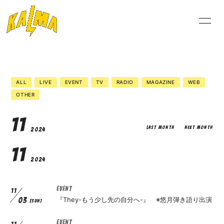
NEW
S
ALL
LIVE
EVENT
TV
RADIO
MAGAZINE
WEB
OTHER
ログイン
11
LAST MONTH
NEXT MONTH
2024
11
2024
EVENT
11
『They-もう少し先の自分へ-』 ※悠月弾き語り出演
03
[SUN]
EVENT