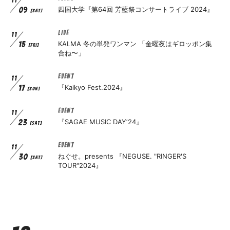
11
四国大学『第64回 芳藍祭コンサートライブ 2024』
09
[SAT]
LIVE
11
KALMA 冬の単発ワンマン 「金曜夜はギロッポン集
15
[FRI]
合ね〜」
EVENT
11
『Kaikyo Fest.2024』
17
[SUN]
EVENT
11
『SAGAE MUSIC DAYʼ24』
23
[SAT]
EVENT
11
ねぐせ。presents 『NEGUSE. "RINGER'S
30
[SAT]
TOUR"2024』