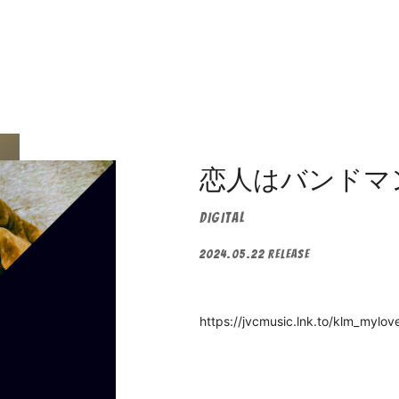
恋人はバンドマ
DIGITAL
2024.05.22 RELEASE
https://jvcmusic.lnk.to/klm_mylo