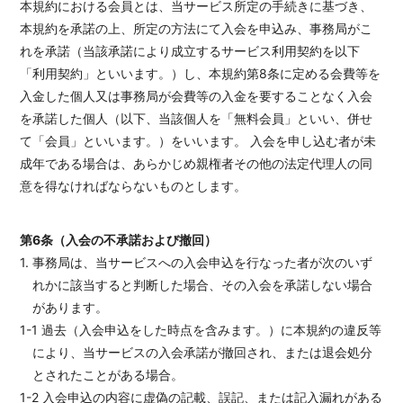
本規約における会員とは、当サービス所定の手続きに基づき、
本規約を承諾の上、所定の方法にて入会を申込み、事務局がこ
れを承諾（当該承諾により成立するサービス利用契約を以下
「利用契約」といいます。）し、本規約第8条に定める会費等を
入金した個人又は事務局が会費等の入金を要することなく入会
を承諾した個人（以下、当該個人を「無料会員」といい、併せ
て「会員」といいます。）をいいます。 入会を申し込む者が未
成年である場合は、あらかじめ親権者その他の法定代理人の同
意を得なければならないものとします。
第6条（入会の不承諾および撤回）
1. 事務局は、当サービスへの入会申込を行なった者が次のいず
れかに該当すると判断した場合、その入会を承諾しない場合
があります。
1-1 過去（入会申込をした時点を含みます。）に本規約の違反等
により、当サービスの入会承諾が撤回され、または退会処分
とされたことがある場合。
1-2 入会申込の内容に虚偽の記載、誤記、または記入漏れがある