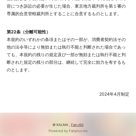
容につき訴訟の必要が生じた場合、東京地方裁判所を第１審の
専属的合意管轄裁判所とすることに合意するものとします。
第22条（分離可能性）
本規約のいずれかの条項またはその一部が、消費者契約法その
他の法令等により無効または執行不能と判断された場合であっ
ても、本規約の残りの規定及び一部が無効または執行不能と判
断された規定の残りの部分は、継続して完全に効力を有するも
のとします。
2024年4月制定
© KALMA ,
Fan+Kit
Powered by Fanplus.inc