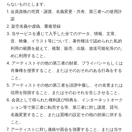
らないものとします。
1. 会員資格の売買・譲渡、名義変更・共有、第三者への使用許
諾
2. 架空名義や虚偽、重複登録
3. 当サービスを通じて入手した全てのデータ、情報、文章、
音、映像、イラスト等について、著作権法で認められた私的
利用の範囲を超えて、複製、販売、出版、放送可能化等のた
めに利用すること。
4. アーティストその他の第三者の財産、プライバシーもしくは
肖像権を侵害すること、またはそのおそれのある行為をする
こと。
5. アーティストその他の第三者を誹謗中傷し、その名誉または
信用を毀損すること、またはそのおそれを生じさせること。
6. 会員として得られた権利及び特典を、インターネットオーク
ション等で第三者に転売する等、第三者に対し譲渡、貸与、
名義変更すること、または質権の設定その他の担保に供する
こと。
7. アーティストに対し連絡や面会を強要すること、または当サ