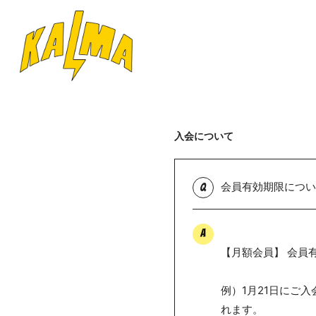
入会について
会員有効期限につい
Q
A
【月額会員】 会員
例）1月21日にご
れます。