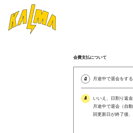
会費支払について
月途中で退会をする
Q
いいえ、日割り返
A
月途中で退会（自動
回更新日が終了後、