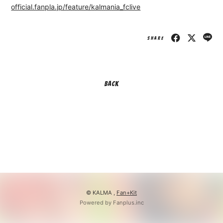
official.fanpla.jp/feature/kalmania_fclive
SHARE
BACK
© KALMA ,
Fan+Kit
Powered by Fanplus.inc