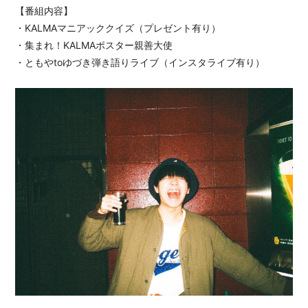
【番組内容】
・KALMAマニアッククイズ（プレゼント有り）
・集まれ！KALMAポスター親善大使
・ともやtoゆづき弾き語りライブ（インスタライブ有り）