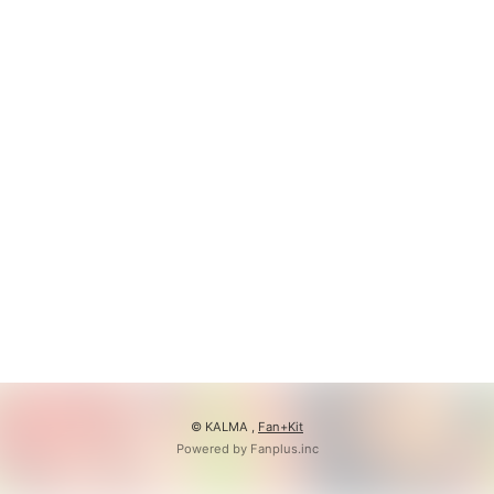
© KALMA ,
Fan+Kit
Powered by Fanplus.inc